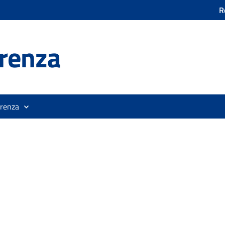
R
renza
orenza