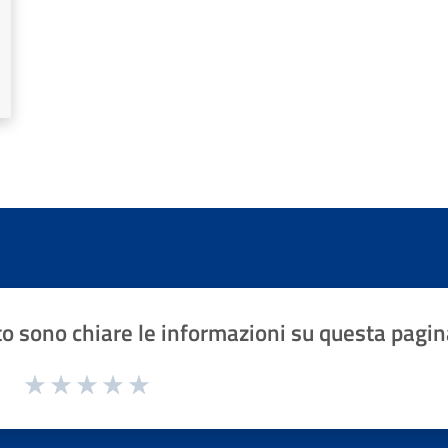
o sono chiare le informazioni su questa pagin
1 a 5 stelle la pagina
Valuta 1 stelle su 5
Valuta 2 stelle su 5
Valuta 3 stelle su 5
Valuta 4 stelle su 5
Valuta 5 stelle su 5