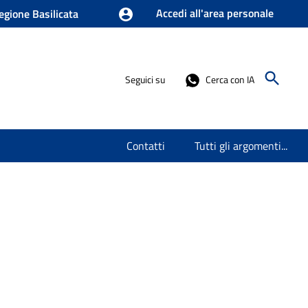
Accedi all'area personale
egione Basilicata
Seguici su
Cerca con IA
Contatti
Tutti gli argomenti...