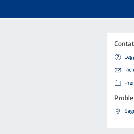
Contat
Legg
Rich
Pre
Proble
Segn