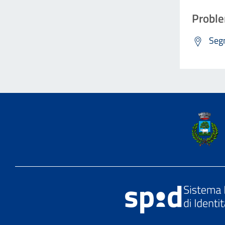
Proble
Segn