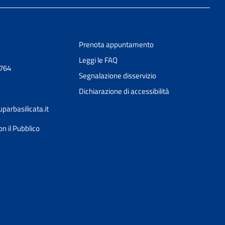
Prenota appuntamento
Leggi le FAQ
0764
Segnalazione disservizio
Dichiarazione di accessibilità
arbasilicata.it
on il Pubblico
Ciao 👋
Come posso esserti utile?
smart_toy