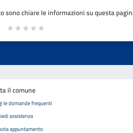
o sono chiare le informazioni su questa pagin
1 a 5 stelle la pagina
Valuta 1 stelle su 5
Valuta 2 stelle su 5
Valuta 3 stelle su 5
Valuta 4 stelle su 5
Valuta 5 stelle su 5
ta il comune
i le domande frequenti
iedi assistenza
nota appuntamento