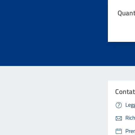
Quant
Valuta da 
Contat
Legg
Rich
Pre