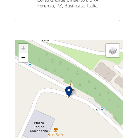
Forenza, PZ, Basilicata, Italia
+
−