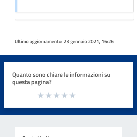
Ultimo aggiornamento:
23 gennaio 2021, 16:26
Quanto sono chiare le informazioni su
questa pagina?
Valuta da 1 a 5 stelle la pagina
Valuta 1 stelle su 5
Valuta 2 stelle su 5
Valuta 3 stelle su 5
Valuta 4 stelle su 5
Valuta 5 stelle su 5