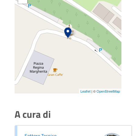
Leaflet
| ©
OpenStreetMap
A cura di
Settore Tecnico