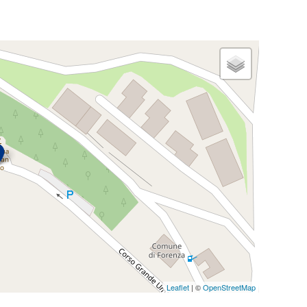
Leaflet
| ©
OpenStreetMap