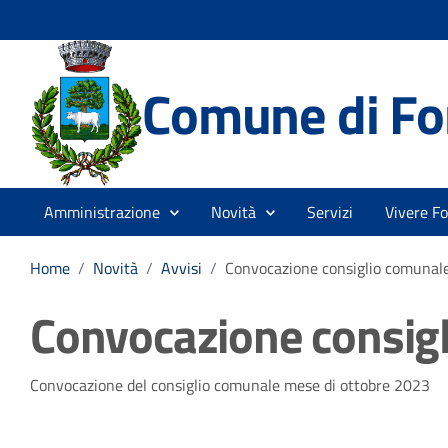
Comune di Fo
Amministrazione
Novità
Servizi
Vivere F
Home
/
Novità
/
Avvisi
/
Convocazione consiglio comunal
Convocazione consig
Dettagli della notizia
Convocazione del consiglio comunale mese di ottobre 2023