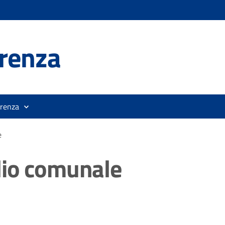
renza
orenza
e
lio comunale