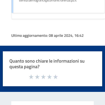
servizi.demografici@comune.forenza.pz.it
Ultimo aggiornamento:
08 aprile 2024, 16:42
Quanto sono chiare le informazioni su
questa pagina?
Valuta da 1 a 5 stelle la pagina
Valuta 1 stelle su 5
Valuta 2 stelle su 5
Valuta 3 stelle su 5
Valuta 4 stelle su 5
Valuta 5 stelle su 5