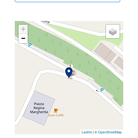
+
−
Leaflet
| ©
OpenStreetMap