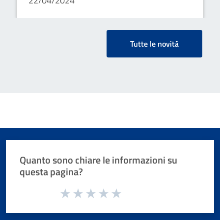
22/04/2024
Tutte le novità
Quanto sono chiare le informazioni su
questa pagina?
Valuta da 1 a 5 stelle la pagina
Valuta 1 stelle su 5
Valuta 2 stelle su 5
Valuta 3 stelle su 5
Valuta 4 stelle su 5
Valuta 5 stelle su 5