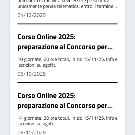
indeterminato, con Profilo di
procedura di mobilità deve essere presentata
unicamente pervia telematica, entro il termine
istruttore amministrativo,
perentorio di 30 (trenta) giorni, decorrenti dal
24/12/2025
giorno successivo alla data dipubblicazione del
ascritto all’area degli istruttori
bando
del Vigente CCNL - Comparto
Corso Online 2025:
funzioni locali
preparazione al Concorso per
Ispettore Ambientale
10 giornate, 20 ore totali, inizio 15/11/25. Info e
iscrizioni su agof.it.
06/10/2025
Corso Online 2025:
preparazione al Concorso per
Ausiliare al traffico
14 giornate, 30 ore totali, inizio 15/11/25. Info e
iscrizioni su agof.it.
06/10/2025