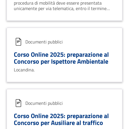
Profilo di istruttore amministrativo,
procedura di mobilità deve essere presentata
ascritto all’area degli istruttori del
unicamente per via telematica, entro il termine
perentorio di 30 (trenta) giorni, decorrenti dal
Vigente CCNL - Comparto funzioni
giorno successivo alla data di pubblicazione del
locali
bando
Documenti pubblici
Corso Online 2025: preparazione al
Concorso per Ispettore Ambientale
Locandina.
Documenti pubblici
Corso Online 2025: preparazione al
Concorso per Ausiliare al traffico