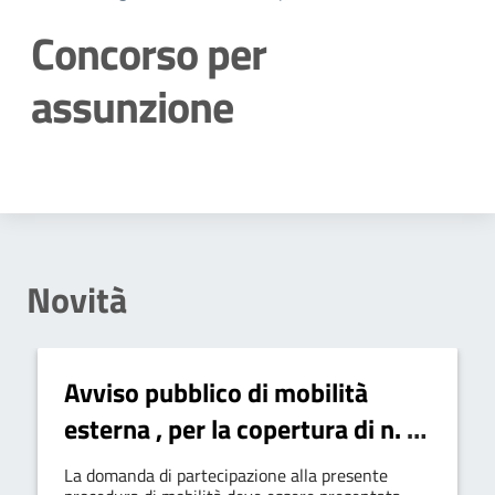
Concorso per
assunzione
Dettagli della notizia
Novità
Avviso pubblico di mobilità
esterna , per la copertura di n. 1
posto, a tempo pieno e
La domanda di partecipazione alla presente