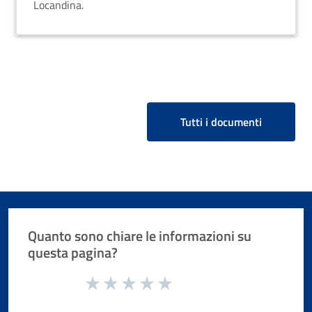
Locandina.
Tutti i documenti
Quanto sono chiare le informazioni su
questa pagina?
Valuta da 1 a 5 stelle la pagina
Valuta 1 stelle su 5
Valuta 2 stelle su 5
Valuta 3 stelle su 5
Valuta 4 stelle su 5
Valuta 5 stelle su 5