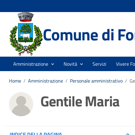
Comune di Fo
Amministrazione
Novità
Servizi
Vivere F
Home
/
Amministrazione
/
Personale amministrativo
/
Ge
Gentile Maria
INDICE DELLA PAGINA