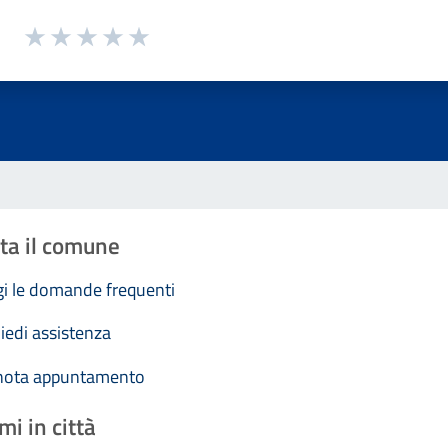
1 a 5 stelle la pagina
Valuta 1 stelle su 5
Valuta 2 stelle su 5
Valuta 3 stelle su 5
Valuta 4 stelle su 5
Valuta 5 stelle su 5
ta il comune
i le domande frequenti
iedi assistenza
nota appuntamento
mi in città