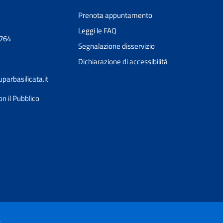
Prenota appuntamento
Leggi le FAQ
0764
Segnalazione disservizio
Dichiarazione di accessibilità
arbasilicata.it
on il Pubblico
Ciao 👋
Come posso esserti utile?
smart_toy
à