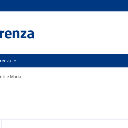
renza
orenza
ntile Maria