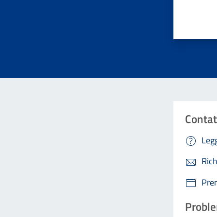
Valuta da 
Contat
Legg
Rich
Pre
Proble