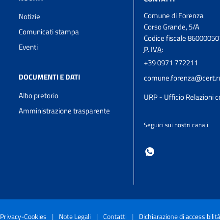
Comune di Forenza
Notizie
Corso Grande, 5/A
Comunicati stampa
Codice fiscale 8600005
Eventi
P. IVA:
+39 0971 772211
DOCUMENTI E DATI
comune.forenza@cert.rup
Albo pretorio
URP - Ufficio Relazioni c
Amministrazione trasparente
Seguici sui nostri canali
Privacy-Cookies
|
Note Legali
|
Contatti
|
Dichiarazione di accessibilit