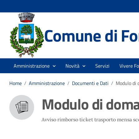
Comune di Fo
Amministrazione
Novità
Servizi
Vivere F
Home
/
Amministrazione
/
Documenti e Dati
/
Modulo di
Modulo di dom
Avviso rimborso ticket trasporto mensa sc