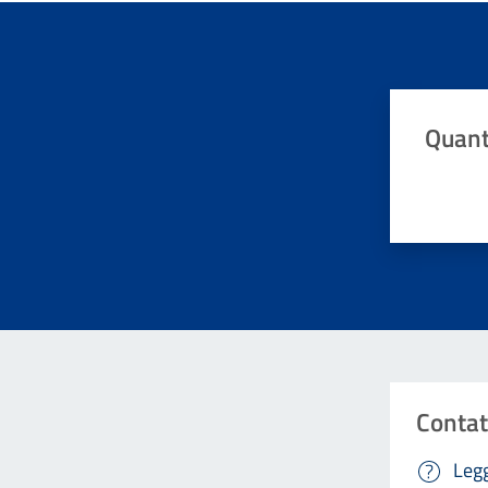
Quant
Valuta da 
Contat
Legg