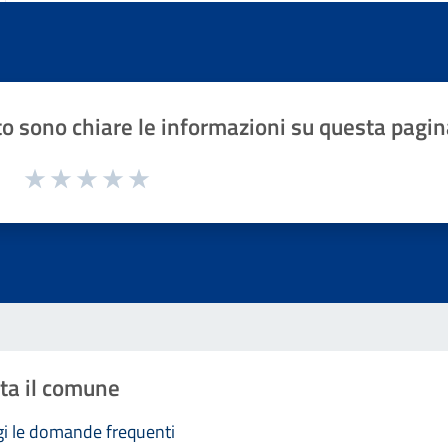
o sono chiare le informazioni su questa pagin
1 a 5 stelle la pagina
Valuta 1 stelle su 5
Valuta 2 stelle su 5
Valuta 3 stelle su 5
Valuta 4 stelle su 5
Valuta 5 stelle su 5
ta il comune
i le domande frequenti