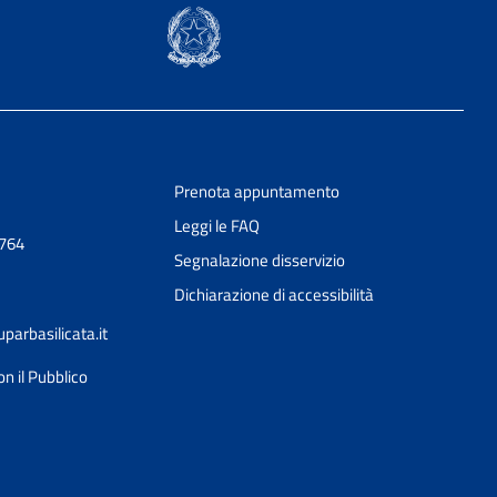
Prenota appuntamento
Leggi le FAQ
0764
Segnalazione disservizio
Dichiarazione di accessibilità
arbasilicata.it
on il Pubblico
Ciao 👋
Come posso esserti utile?
smart_toy