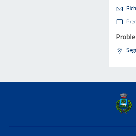
Rich
Pre
Proble
Segn