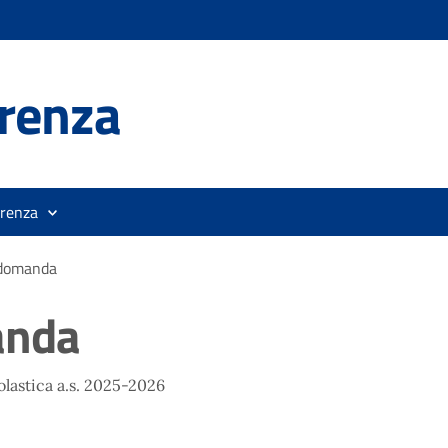
renza
orenza
 domanda
anda
olastica a.s. 2025-2026