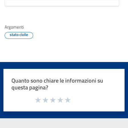
Argomenti
stato civile
Quanto sono chiare le informazioni su
questa pagina?
Valuta da 1 a 5 stelle la pagina
Valuta 1 stelle su 5
Valuta 2 stelle su 5
Valuta 3 stelle su 5
Valuta 4 stelle su 5
Valuta 5 stelle su 5