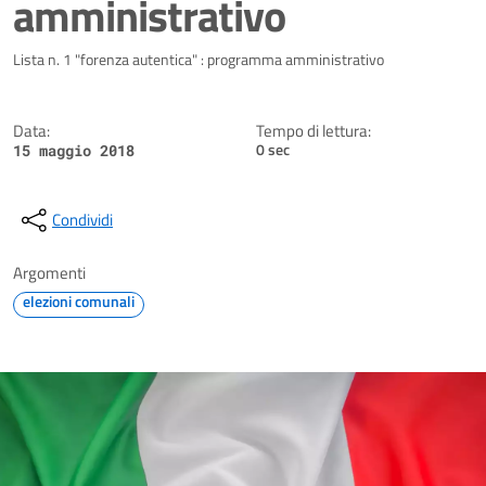
amministrativo
Dettagli della notizia
Lista n. 1 "forenza autentica" : programma amministrativo
Data:
Tempo di lettura:
0 sec
15 maggio 2018
Condividi
Argomenti
elezioni comunali